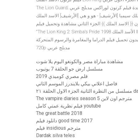
The Lion Guard; مشاهدة فيلم كرتون لوراكس مدبلج عربي - Dr Seuss The Lorax 2012. by cartoon 3 أسابيع فيلم
الملك سيمبا [الأرشيف] - هو و هي [الأرشيف] الاسد الملك
ن {{ الاسد الملك }} الجزء الثاني مشاهدة وتحميل فيلم
"The Lion King 2: Simba's Pride 1998 الأسد الملك II: عهد سمبا الجزء الثاني" مدبلج مصري كامل اون لاين يوتيوب،
فيلم الدراما والمغامرة والرسوم المتحركة "The Lion King 2 1998" بجودة عالية HD BluRay
720p مدبلج عربي
مشاهدة مباراة مصر والكونغو اليوم يلا شوت
مسلسل ارض جو الحلقة 7 يوتيوب
فلم مصري كوميدي 2019
فاصل اعلاني بيكي بلايندرز الموسم الثاني
 dailymotion
The vampire diaries season 5 مترجم اون لاين
فيلم نظرية عمتي كامل youtube
The great battle 2018
دانلود فيلم good time 2017
فيلم insidious مترجم
Dardak silva teles