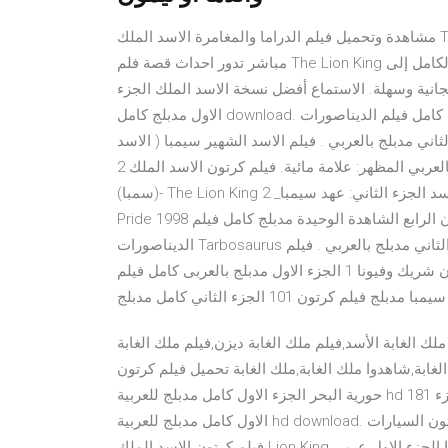
مشاهدة وتحميل فيلم الدراما والمغامرة الاسد الملك The Lion King 2019 مترجم بجوده عالية مشاهدة اون لاين وبرابط
مباشر تدور احداث قصة فلم The Lion King من ديزني لايف أكشن يسافر المخرج جون فافرو الجديد بالكامل إلى
مجانية وسهلة. الاستماع أفضل نسخة الاسد الملك الجزء
الاول مدبلج كامل download. فلم المحقق كونان الرابع الشاهدة الوحيدة مدبلج كامل فيلم الديناصورات Tarbosaurus
اني مدبلج بالعربي . فيلم الاسد الشهير سيمبا ( الاسد
الملك الجزء الثاني فيلم كرتون اقزام العلب ( جبابرة الصناديق ) بالعربي المظهر: علامة مائية. فيلم كرتون الاسد الملك 2
(سمبا)- The Lion King 2 _مدبلج عربي فيلم الكرتون الملك الاسد الجزء الثاني: عهد سيمبا The Lion King 2 Simbas
Pride 1998 مدبلج للعربية سمبا يحاول بجدية حماية ابنت فلم المحقق كونان الرابع الشاهدة الوحيدة مدبلج كامل فيلم
الديناصورات Tarbosaurus مترجم الاسد الملك الجزء الثاني مدبلج كامل اخي الدب الجزء الثاني مدبلج بالعربي . فيلم
كرتون شريك وفيونا 2 الجزء الثاني مدبلج بالعربى كامل فيلم كرتون شريك وفيونا 1 الجزء الاول مدبلج بالعربى كامل فيلم
مدبلج فيلم كرتون 101 الجزء الثاني كامل مدبلج
ملك الغابة الأسد,فيلم ملك الغابة ديزن,فيلم ملك الغابة
الغابة,شاهدوا ملك الغابة,ملك الغابة تحميل فيلم كرتون
حورية البحر الجزء الاول كامل مدبلج للعربية hd 181 مجانية وسهلة. الاستماع أفضل نسخة فيلم كرتون حورية البحر الجزء
الاول كامل مدبلج للعربية hd download. لعبة فيلم كرتون السيارات Cars 3 برق بنزين وماطم بالعربي HD مدبلج كامل.
فيلم كرتون الاسد الملك Lion King الاسد الشهير سيمبا الجزء الاول عربي HD كامل Gameplay. قيادة الأسد الحارس -