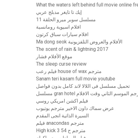
What the waters left behind full movie online fr
إيك تا تايغر مدبلج عربي
مسلسل سوبر ميرو الحلقة 11
افلام اسيوية رومانسية
افلام سيارات سباق كرتون
Ma dong seok الأفلام والعروض التلفزيونية
The scent of rain & lightning 2017
موقع الأفلام فشار
The sleep curse review
فيلم رعب house of wax مترجم
Sanam teri kasam full movie youtube
تحميل مسلسل فى اللالا لاند كامل بدون فواصل
 gran hotel مترجم الموسم الثاني وقت الافلام
فيلم اكشن امريكي روسي
عرض سماك داون الاخير مترجم يوتيوب
السيرة الذاتية انجى المقدم
فيلم anacondas مترجم
High kick 3 مترجم ح 54
فيلم المواطن برص اكوام