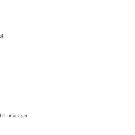
ishq film
le indonesia